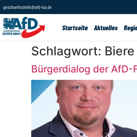
geschaeftsstelle@afd-lsa.de
Startseite
Aktuelles
Regi
Schlagwort:
Biere
Bürgerdialog der AfD-F