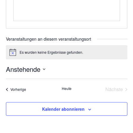
Veranstaltungen an diesem veranstaltungsort
Es wurden keine Ergebnisse gefunden.
Hinweis
Anstehende
Datum
wählen.
Vera
Heute
Nächste
Veranstaltungen
Vorherige
Kalender abonnieren